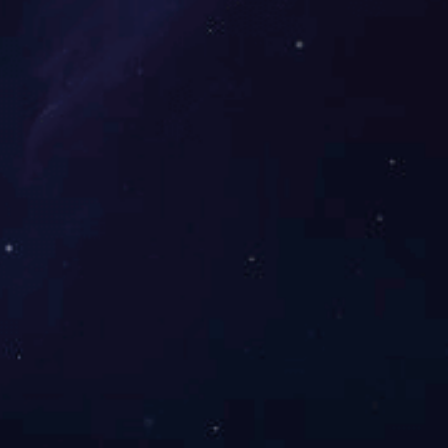
开云
品牌产品
体育
开云·体育 (sport)官方
网站 - kaiyun登录入口
企业
新闻
钻石牌