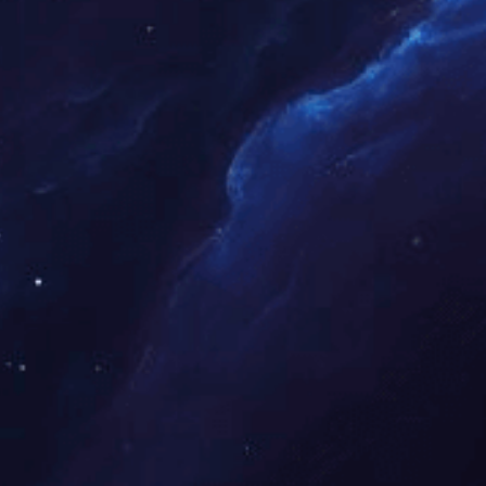
1966年
“三角”牌商标注册
1964年
“钻石”牌商标注册