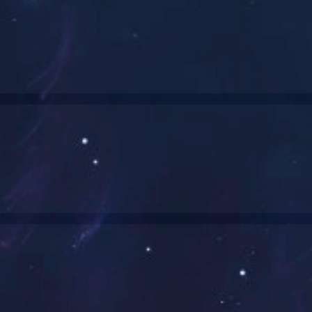
发展历程
2022年
6月，开云·体育 (sp
kaiyun登录入
国务院国资委20
设100个典型案例
2021年