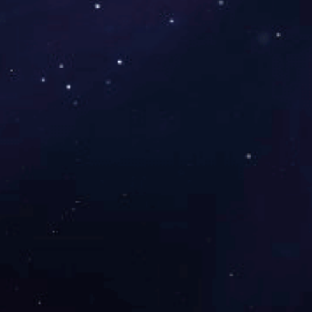
关于
品牌故事
公司
开云·体育 (sport)官方
网站 - kaiyun登录入口
公司
简介
钻石牌