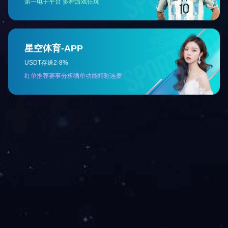
上一页
1
2
3
下一页
020-83187728
全国服务热
线
开云·体育 (sport)官方网站 - kaiyun登录入口
钻石牌
微信公众号
微信公众号