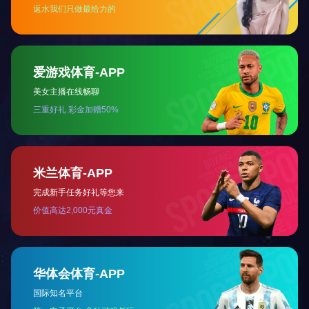
2024-04-19
“三角”“钻石”发力双循环，国民品牌秀出硬实力 ——开云·体育 (sport)官方网站 - kaiyun登录入口 亮相广交会
2024-03-21
“开云·体育 (sport)官方网站 - kaiyun登录入口 ”“钻石牌”60年家电老字号惊艳亮相AWE ——致敬经典为传承，国货创新谋复兴