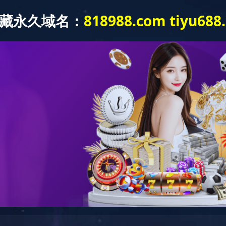
开云·体育 (sport)官方
关于
网站 - kaiyun登录入口
公司
公司简介
发展历程
组